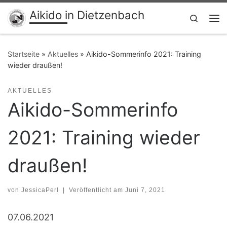
Aikido in Dietzenbach
Zum Inhalt springen
Search
Me
Startseite
»
Aktuelles
»
Aikido-Sommerinfo 2021: Training
wieder draußen!
AKTUELLES
Aikido-Sommerinfo
2021: Training wieder
draußen!
von
JessicaPerl
|
Veröffentlicht am
Juni 7, 2021
07.06.2021