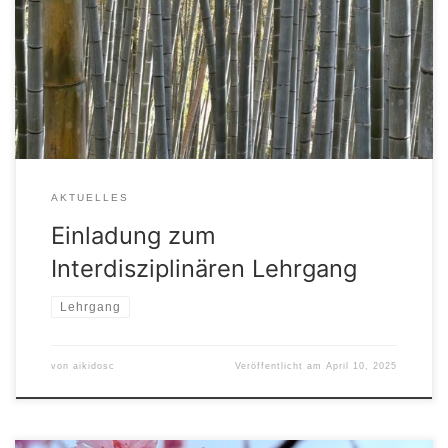
Heusenstamm und der Jiu-Jitsu Abteilung des SKV Rodgau
zum gemeinsamen Lehrgang ein. Wir treffen uns am
10.05.2025 in der Sporthalle der Regenbogenschule in
Dietzenbach. Pro Kampfkunst sind etwas 1h geplant.
Weitere Details erhalte ihr über eure […]
AKTUELLES
Einladung zum
Interdisziplinären Lehrgang
Lehrgang
von
aikidosc
Veröffentlicht am
April 10, 2025