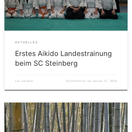
dafür, dass niemand kalt in die Matten-Saison stolperte.
Mit einer Mischung aus […]
AKTUELLES
Erstes Aikido Landestrainung
beim SC Steinberg
von
aikidosc
Veröffentlicht am
Januar 27, 2026
Liebe Aikidoka, die Aikido-Abteilung des SC Steinberg lädt
zusammen mit der Karate-Abteilung des TSV